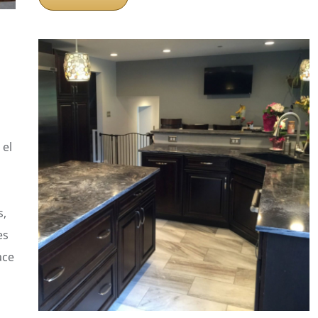
 el
s,
es
ace