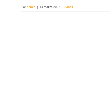
Por
admin
|
13 marzo 2022
|
Baños
Dekton TRILLIUM para Baños