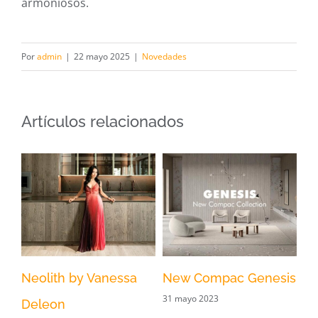
armoniosos.
Por
admin
|
22 mayo 2025
|
Novedades
Artículos relacionados
Neolith by Vanessa
New Compac Genesis
Cl
31 mayo 2023
Deleon
en