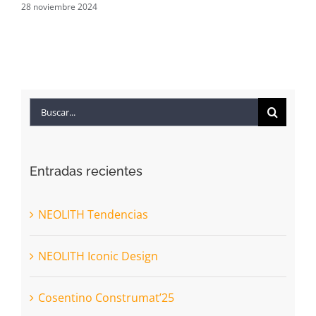
28 noviembre 2024
11 
Buscar:
Entradas recientes
NEOLITH Tendencias
NEOLITH Iconic Design
Cosentino Construmat’25