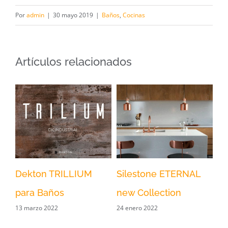
Por
admin
|
30 mayo 2019
|
Baños
,
Cocinas
Artículos relacionados
Dekton TRILLIUM
Silestone ETERNAL
¿E
para Baños
new Collection
co
13 marzo 2022
24 enero 2022
19 